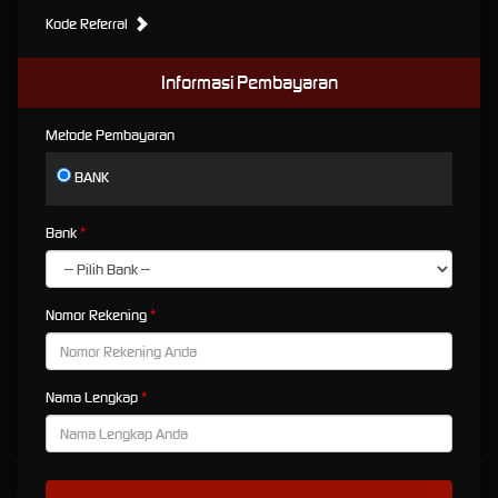
karena RAJASPORT memiliki keunggulan yang sangat signifikan bila di bandingkan dengan
Kode Referral
situs lain, mulai dari tampilan UI/UX, system keamanan mutakhir, system top-up deposit
terbaik, memiliki system login dan daftar responsive serta memiliki promo yang menarik.
Informasi Pembayaran
situs bisa di akses secepat kilat di mana saja juga kapan saja.
Keamanan dan Kenyamanan Pengguna
Metode Pembayaran
RAJASPORT memperhatikan kenyamanan pengguna melalui sistem yang dirancang agar
BANK
proses akses berlangsung lancar. Pengguna disarankan untuk selalu menjaga keamanan
akun dengan menggunakan kata sandi yang kuat atau menggunakan kombinasi dengan
Bank
huruf, angka dan symbol dan tidak membagikan informasi pribadi kepada pihak lain.
Kesimpulan
Nomor Rekening
RAJASPORT merupakan platform yang menyediakan berbagai game online dalam format
yang mudah diakses. Dengan desain yang responsif, navigasi yang sederhana, serta
pembaruan konten secara berkala, platform ini memberikan pengalaman yang nyaman
Nama Lengkap
bagi pengguna yang ingin mengikuti mengikuti promo menarik.