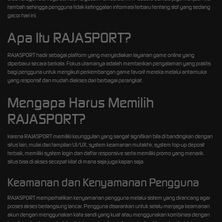
tambah sehingga pengguna tidak ketinggalan informasi terbaru tentang slot yang sedang
gacor hari ini.
Apa Itu RAJASPORT?
RAJASPORT hadir sebagai platform yang menyediakan layanan game online yang
diperbarui secara berkala. Fokus utamanya adalah memberikan pengalaman yang praktis
bagi pengguna untuk mengikuti perkembangan game favorit mereka melalui antarmuka
yang responsif dan mudah diakses dari berbagai perangkat.
Mengapa Harus Memilih
RAJASPORT?
karena RAJASPORT memiliki keunggulan yang sangat signifikan bila di bandingkan dengan
situs lain, mulai dari tampilan UI/UX, system keamanan mutakhir, system top-up deposit
terbaik, memiliki system login dan daftar responsive serta memiliki promo yang menarik.
situs bisa di akses secepat kilat di mana saja juga kapan saja.
Keamanan dan Kenyamanan Pengguna
RAJASPORT memperhatikan kenyamanan pengguna melalui sistem yang dirancang agar
proses akses berlangsung lancar. Pengguna disarankan untuk selalu menjaga keamanan
akun dengan menggunakan kata sandi yang kuat atau menggunakan kombinasi dengan