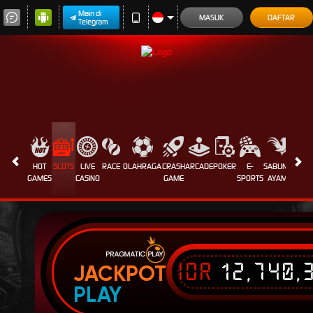
Main di
MASUK
DAFTAR
Telegram
HOT
SLOTS
LIVE
RACE
OLAHRAGA
CRASH
ARCADE
POKER
E-
SABUNG
PROM
GAMES
CASINO
GAME
SPORTS
AYAM
IDR
12,740,
JACKPOT
PLAY