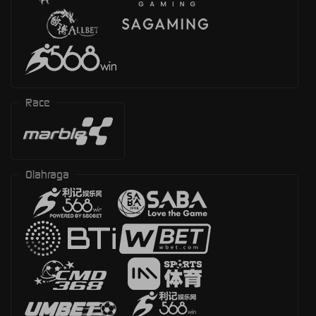
Race
Olahraga