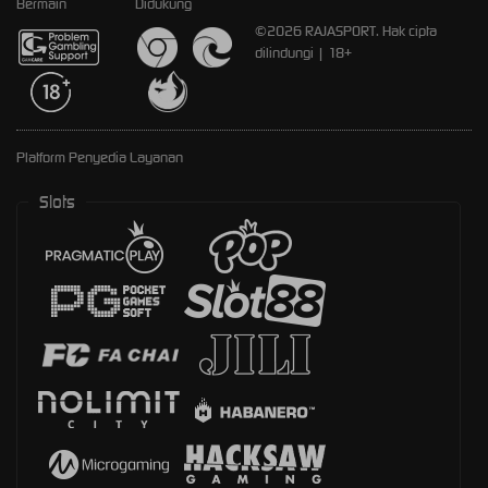
Bermain
Didukung
©2026 RAJASPORT. Hak cipta
dilindungi | 18+
Platform Penyedia Layanan
Slots