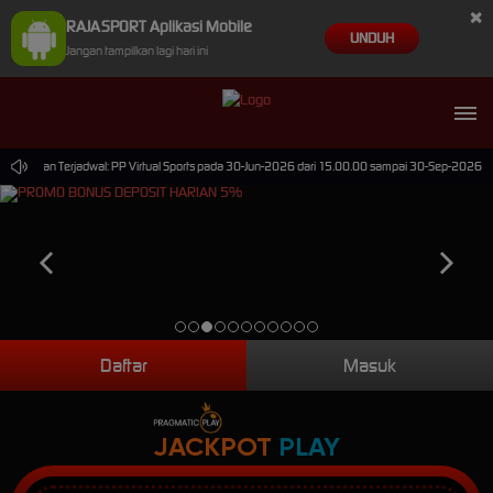
×
RAJASPORT Aplikasi Mobile
UNDUH
Jangan tampilkan lagi hari ini
liharaan Terjadwal: PP Virtual Sports pada 30-Jun-2026 dari 15.00.00 sampai 30-Sep-2026 15.0
Daftar
Masuk
JACKPOT
PLAY