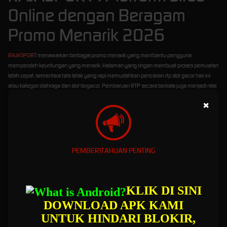
Online dengan Beragam
Promo Menarik 2026
RAJASPORT
menawarkan berbagai promo menarik yang membantu pengguna
memperoleh keuntungan yang menarik. Halaman yang ringan membuat proses pemuatan
lebih cepat, sementara tata letak yang rapi memudahkan pencarian rtp slot gacor hari ini
atau kategori olahraga dan slot tergacor. Pembaruan RTP secara berkala juga menjadi nilai
tambah sehingga pengguna tidak ketinggalan informasi terbaru tentang slot yang sedang
×
gacor hari ini.
Apa Itu RAJASPORT?
RAJASPORT hadir sebagai platform yang menyediakan layanan game online yang
PEMBERITAHUAN PENTING
diperbarui secara berkala. Fokus utamanya adalah memberikan pengalaman yang praktis
bagi pengguna untuk mengikuti perkembangan game favorit mereka melalui antarmuka
yang responsif dan mudah diakses dari berbagai perangkat.
KLIK DI SINI
Mengapa Harus Memilih
DOWNLOAD APK KAMI
RAJASPORT?
UNTUK HINDARI BLOKIR,