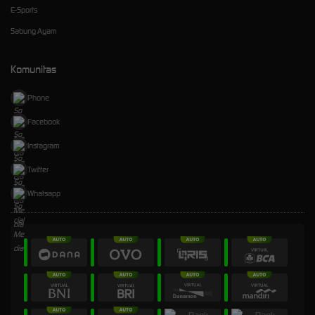
E-Sports
Sabung Ayam
Komunitas
Phone
Facebook
Instagram
Twitter
Whatsapp